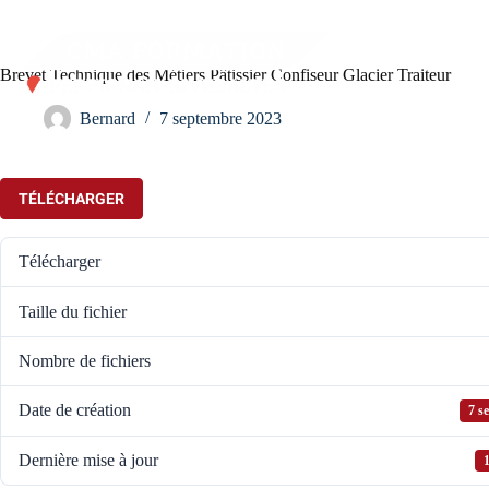
Passer
au
contenu
Brevet Technique des Métiers Pâtissier Confiseur Glacier Traiteur
Bernard
7 septembre 2023
TÉLÉCHARGER
Télécharger
Taille du fichier
Nombre de fichiers
Date de création
7 s
Dernière mise à jour
1