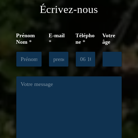
Écrivez-nous
Prénom
E-mail
Télépho
Votre
Nom
*
*
ne
*
âge
M
e
s
s
a
g
e
*