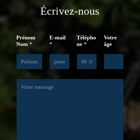
Écrivez-nous
Prénom
E-mail
Télépho
Votre
Nom
*
*
ne
*
âge
M
e
s
s
a
g
e
*