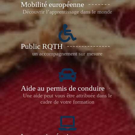
Mobilité européenne
Découvrir l’apprentissage dans le monde
Public RQTH
un accompagnement sur mesure
Aide au permis de conduire
Une aide peut vous être attribuée dans le
cadre de votre formation