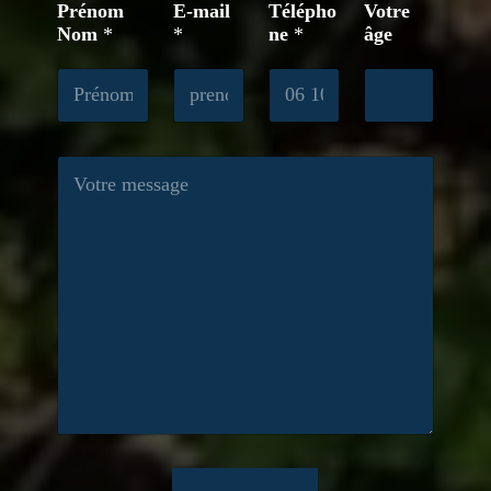
Prénom
E-mail
Télépho
Votre
Nom
*
*
ne
*
âge
M
e
s
s
a
g
e
*