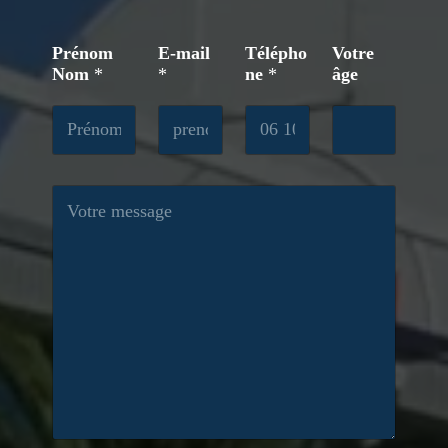
Prénom
E-mail
Télépho
Votre
Nom
*
*
ne
*
âge
M
e
s
s
a
g
e
*